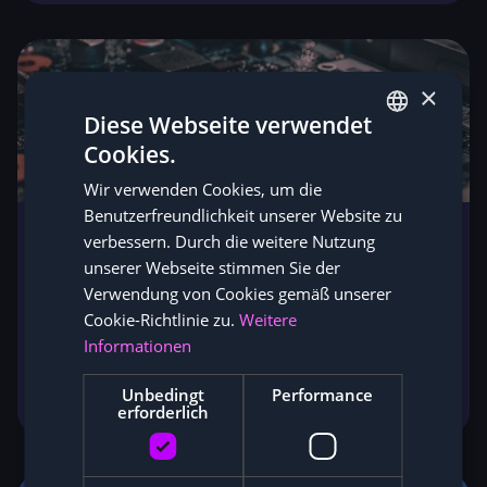
×
Diese Webseite verwendet
Cookies.
GERMAN
Wir verwenden Cookies, um die
ENGLISH
Benutzerfreundlichkeit unserer Website zu
verbessern. Durch die weitere Nutzung
Mining Mainboard Ratgeber - erst nach
unserer Webseite stimmen Sie der
dem Lesen kaufen
Verwendung von Cookies gemäß unserer
Mining-Mainboard-Ratgeber: worauf es bei PCIe-
Cookie-Richtlinie zu.
Weitere
Slots, Stabilität und Kompatibilität ankommt -
Informationen
unsere Tipps für das perfekte GPU-Rig-
Unbedingt
Performance
Fundament.
erforderlich