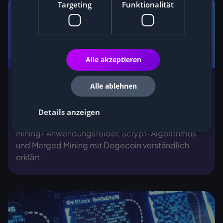
Targeting
Funktionalität
Alle akzeptieren
Alle ablehnen
Was ist Litecoin und wie funktioniert
Litecoin-Mining?
Details anzeigen
Was ist Litecoin und wie funktioniert Litecoin-
Mining? Anwendungsfelder, Scrypt-Algorithmus
und Merged Mining mit Dogecoin verständlich
erklärt.