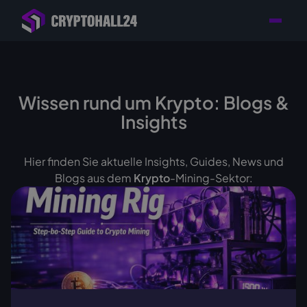
Händler mit Standort
Individuelle Beratung für
Persönlicher
in Deutschland
Ihr Mining-Projekt
Ansprechpartner
Wissen rund um Krypto: Blogs &
Insights
Hier finden Sie aktuelle Insights, Guides, News und
Blogs aus dem
Krypto
-Mining-Sektor: