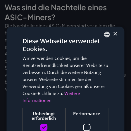
Was sind die Nachteile eines
ASIC-Miners?
Die Nachteile eines ASIC-Miners sind vor allem die
×
hohen Anschaffungskosten (ein aktuelles Gerät kostet
meist mehrere tausend Euro) und der
Diese Webseite verwendet
anwendungsspezifische Einsatz (Nutzung nur für einen
Cookies.
GERMAN
Algorithmus bzw. Coin). Dazu sind die ASICs eher für
Wir verwenden Cookies, um die
ENGLISH
den industriellen Bereich geeignet, da eine gute
Benutzerfreundlichkeit unserer Website zu
Strom-Infrastruktur benötigt wird und die Geräte sehr
verbessern. Durch die weitere Nutzung
viel Wärme produzieren, wofür spezielle Klimakonzepte
unserer Webseite stimmen Sie der
benötigt werden. Außerdem sind ASIC-Miner im
Verwendung von Cookies gemäß unserer
Vergleich zu Mining-Rigs extrem laut.
Cookie-Richtlinie zu.
Weitere
Informationen
Unbedingt
Performance
erforderlich