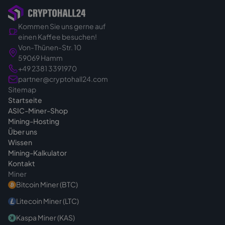
Kommen Sie uns gerne auf
einen Kaffee besuchen!
Von-Thünen-Str. 10
59069 Hamm
+49 2381 3391970
partner@cryptohall24.com
Sitemap
Startseite
ASIC-Miner-Shop
Mining-Hosting
Über uns
Wissen
Mining-Kalkulator
Kontakt
Miner
Bitcoin Miner (BTC)
Litecoin Miner (LTC)
Kaspa Miner (KAS)