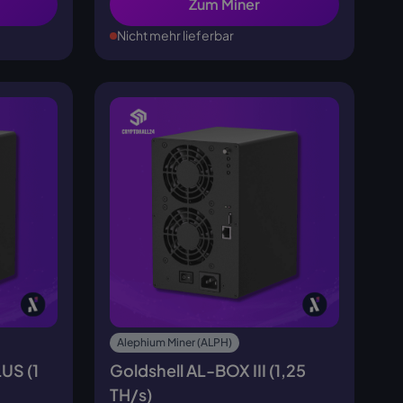
Zum Miner
Nicht mehr lieferbar
Alephium Miner (ALPH)
US (1
Goldshell AL-BOX III (1,25
TH/s)