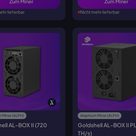
Zum Miner
Zum Miner
ehr lieferbar
Nicht mehr lieferbar
 Miner (ALPH)
Alephium Miner (ALPH)
ell AL-BOX II (720
Goldshell AL-BOX II PL
TH/s)