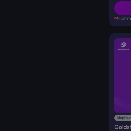
Nicht m
Alephium
Goldsh