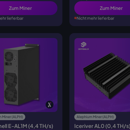
Zum Miner
Zum Miner
ehr lieferbar
Nicht mehr lieferbar
 Miner (ALPH)
Alephium Miner (ALPH)
ell E-AL1M (4,4 TH/s)
Iceriver AL0 (0,4 TH/s