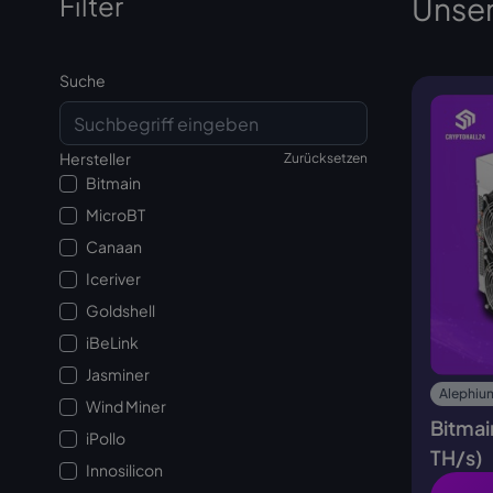
Filter
Unser
Suche
Hersteller
Zurücksetzen
Bitmain
MicroBT
Canaan
Iceriver
Goldshell
iBeLink
Jasminer
Alephium
Wind Miner
Bitmai
iPollo
TH/s)
Innosilicon