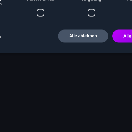
h
Alle ablehnen
n
Alle