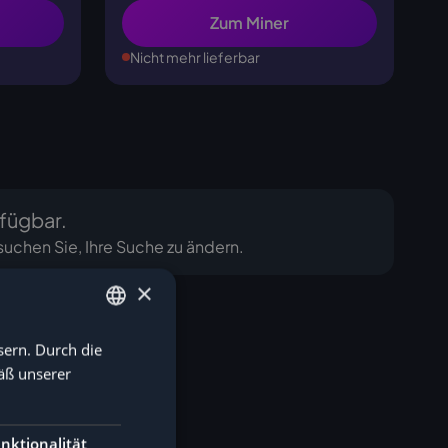
Zum Miner
Nicht mehr lieferbar
fügbar.
suchen Sie, Ihre Suche zu ändern.
×
sern. Durch die
GERMAN
äß unserer
ENGLISH
nktionalität