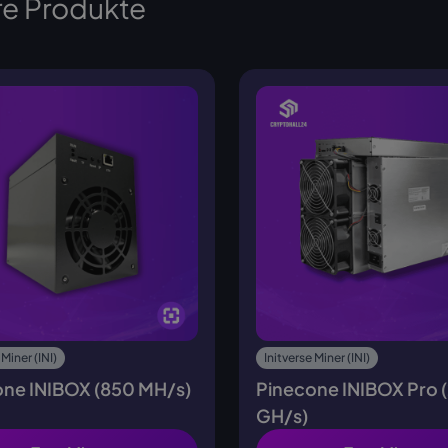
e Produkte
 Miner (INI)
Initverse Miner (INI)
one INIBOX (850 MH/s)
Pinecone INIBOX Pro 
GH/s)