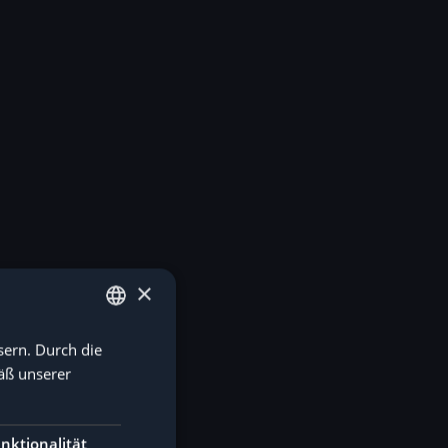
×
sern. Durch die
GERMAN
äß unserer
ENGLISH
nktionalität