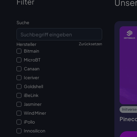
Filter
Unser
Suche
Hersteller
Zurücksetzen
Bitmain
MicroBT
Canaan
Iceriver
Goldshell
iBeLink
Jasminer
Initverse
Wind Miner
Pinec
iPollo
Innosilicon