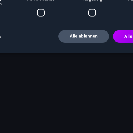
h
Alle ablehnen
n
Alle