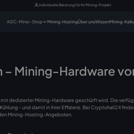
Individuelle Beratung für Ihr Mining-Projekt
ASIC-Miner-Shop
Mining-Hosting
Über uns
Wissen
Mining-Kalk
en – Mining-Hardware v
e mit dedizierter Mining-Hardware geschürft wird. Die verfü
ühlung - und damit in ihrer Effizienz. Bei Cryptohall24 find
nden Mining-Hosting-Angeboten.