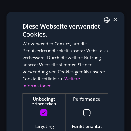
×
Diese Webseite verwendet
Cookies.
GERMAN
Wir verwenden Cookies, um die
ENGLISH
Einblick in unser Warehouse in Hongkong
Benutzerfreundlichkeit unserer Website zu
Unser zentrales Logistikzentrum in Hongkong
verbessern. Durch die weitere Nutzung
ermöglicht eine effiziente Beschaffung und den
unserer Webseite stimmen Sie der
weltweiten Versand von ASIC-Minern. Von hier aus
Verwendung von Cookies gemäß unserer
liefern wir Hardware schnell und zuverlässig direkt zu
Cookie-Richtlinie zu.
Weitere
unseren Kunden oder an internationale Mining-
Informationen
Hosting-Standorte. Der Versand erfolgt in der Regel
innerhalb weniger Werktage weltweit.
Unbedingt
Performance
erforderlich
Targeting
Funktionalität