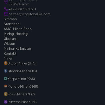
59069 Hamm
Hardware als Aufwand den Gewinn mindern.
Stöbern Sie im
ASIC-Miner-Shop
oder lernen
+49 2381 3391970
Ihre genaue Einordnung sollte ein
Sie uns auf
Über uns
kennen. Bei Fragen zur
partner@cryptohall24.com
Steuerberater prüfen; dieser Hinweis ersetzt
Sitemap
Geräteauswahl oder zum Hosting beraten wir
keine Beratung.
Startseite
Sie gern über die
Kontaktseite
.
ASIC-Miner-Shop
Mining-Hosting
Über uns
Wissen
Mining-Kalkulator
Kontakt
Miner
Bitcoin Miner (BTC)
Litecoin Miner (LTC)
Kaspa Miner (KAS)
Monero Miner (XMR)
Zcash Miner (ZEC)
Initverse Miner (INI)