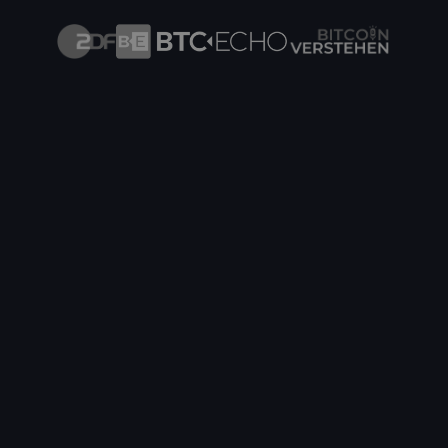
Innovatives Hydro Bitcoin Mining Hosting in
Finnland
Hydro-Mining mit Abwärme-Einspeisung ins
Fernwärmenetz - ab 0,0599€/kWh