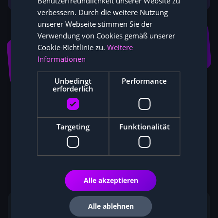
Benutzerfreundlichkeit unserer Website zu
verbessern. Durch die weitere Nutzung
unserer Webseite stimmen Sie der
Verwendung von Cookies gemäß unserer
durch langfristige
Service Excellence
Cookie-Richtlinie zu.
Weitere
Informationen
Partnerschaft
Unbedingt
Performance
erforderlich
Targeting
Funktionalität
FAQ
Sie haben Fragen?
Vielleicht lässt sich hier schon die richtige Antwort
Alle akzeptieren
finden.
Warum ist ein effizientes
Alle ablehnen
Kühlsystem für das Mining wichtig?