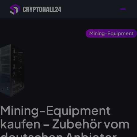
Händler mit Standort
Individuelle Beratung für
Persönlicher
in Deutschland
Ihr Mining-Projekt
Ansprechpartner
Mining-Equipment
Mining-Equipment
kaufen – Zubehör vom
deutschen Anbieter