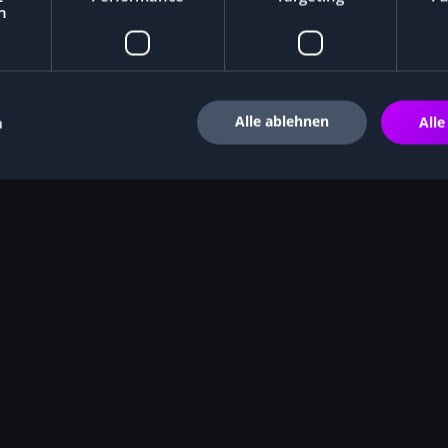
h
Alle ablehnen
n
Alle