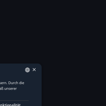
×
sern. Durch die
GERMAN
äß unserer
ENGLISH
nktionalität