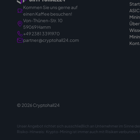
Star
Kommen Sie uns gerne auf
ASIC
einen Kaffee besuchen!
Mini
Von-Thünen-Str. 10
Über
59069 Hamm
Wiss
+49 2381 3391970
Mini
partner@cryptohall24.com
Kont
© 2026 Cryptohall24
Unser Angebot richtet sich ausschließlich an Unternehmer im Sinne des
Risiko-Hinweis: Krypto-Mining ist immer auch mit Risiken verbunden