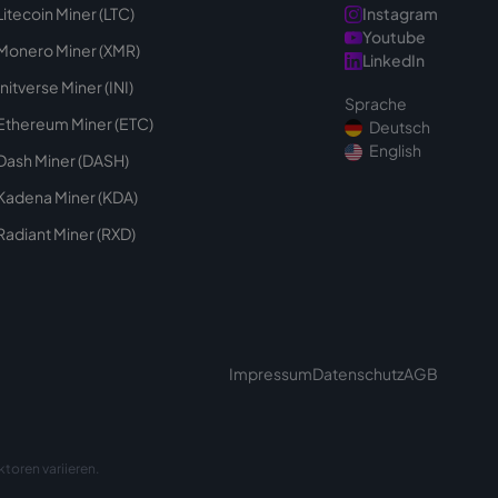
Litecoin Miner (LTC)
Instagram
Youtube
Monero Miner (XMR)
LinkedIn
Initverse Miner (INI)
Sprache
Ethereum Miner (ETC)
Deutsch
English
Dash Miner (DASH)
Kadena Miner (KDA)
Radiant Miner (RXD)
Impressum
Datenschutz
AGB
toren variieren.