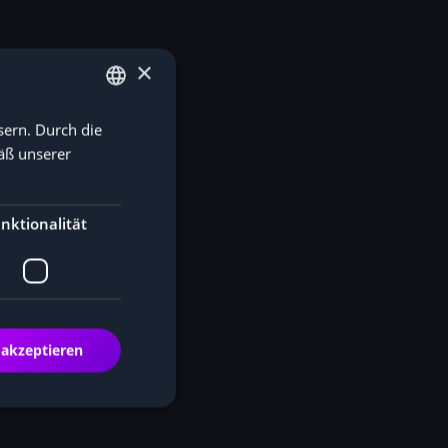
×
sern. Durch die
GERMAN
äß unserer
ENGLISH
rk
nktionalität
 akzeptieren