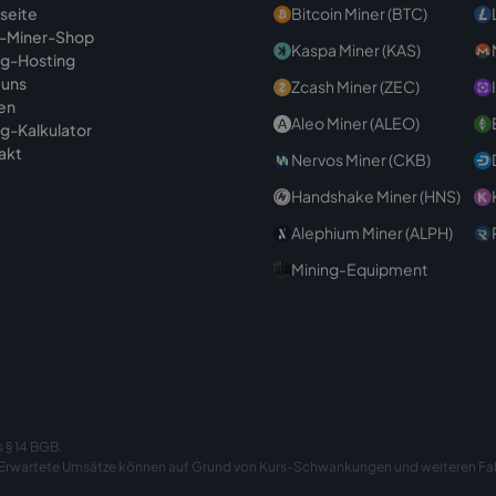
tseite
Bitcoin Miner (BTC)
-Miner-Shop
Kaspa Miner (KAS)
ng-Hosting
 uns
Zcash Miner (ZEC)
en
Aleo Miner (ALEO)
ng-Kalkulator
akt
Nervos Miner (CKB)
Handshake Miner (HNS)
Alephium Miner (ALPH)
Mining-Equipment
 § 14 BGB.
. Erwartete Umsätze können auf Grund von Kurs-Schwankungen und weiteren Fak