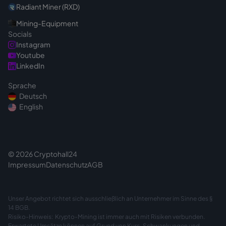
Radiant Miner (RXD)
Mining-Equipment
Socials
Instagram
Youtube
LinkedIn
Sprache
Deutsch
English
© 2026 Cryptohall24
Impressum
Datenschutz
AGB
Unser Angebot richtet sich ausschließlich an Unternehmer im Sinne des §
14 BGB.
Risiko-Hinweis: Krypto-Mining ist immer auch mit Risiken verbunden.
Erwartete Umsätze können auf Grund von Kurs-Schwankungen und