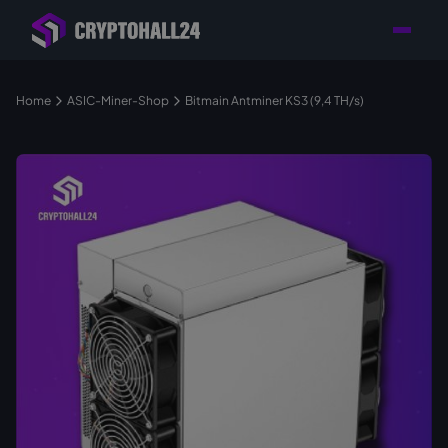
Händler mit Standort
Individuelle Beratung für
Persönlicher
in Deutschland
Ihr Mining-Projekt
Ansprechpartner
Home
ASIC-Miner-Shop
Bitmain Antminer KS3 (9,4 TH/s)