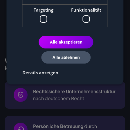
Targeting
Funktionalität
Alle akzeptieren
Alle ablehnen
Warum Kunden Miner bei Cryptohall24
kaufen
Details anzeigen
Rechtssichere Unternehmensstruktur
nach deutschem Recht
Persönliche Betreuung
durch