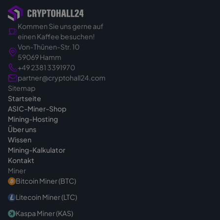
Bestellung.
Kommen Sie uns gerne auf
Sie kaufen also gezielt und verbindlich.
einen Kaffee besuchen!
Genau deshalb klären wir vor dem Angebot in
Von-Thünen-Str. 10
Ruhe das passende Gerät für Ihr Vorhaben -
59069 Hamm
damit Sie von Anfang an die richtige Wahl
+49 2381 3391970
treffen. Bei Fragen vor dem Kauf sind wir
partner@cryptohall24.com
Sitemap
jederzeit
erreichbar
.
Startseite
ASIC-Miner-Shop
Mining-Hosting
Über uns
Wissen
Mining-Kalkulator
Kontakt
Miner
Bitcoin Miner (BTC)
Litecoin Miner (LTC)
Kaspa Miner (KAS)