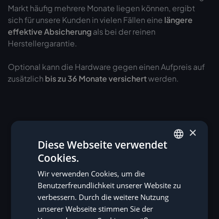
Markt häufig mehrere Monate liegen können, ergibt
sich für unsere Kunden in vielen Fällen eine
längere
effektive Absicherung
als bei der reinen
Herstellergarantie.
Optional kann die Hardware gegen einen Aufpreis auf
zusätzlich
bis zu 36 Monate versichert
werden.
×
Diese Webseite verwendet
Cookies.
GERMAN
Wir verwenden Cookies, um die
ENGLISH
Benutzerfreundlichkeit unserer Website zu
verbessern. Durch die weitere Nutzung
unserer Webseite stimmen Sie der