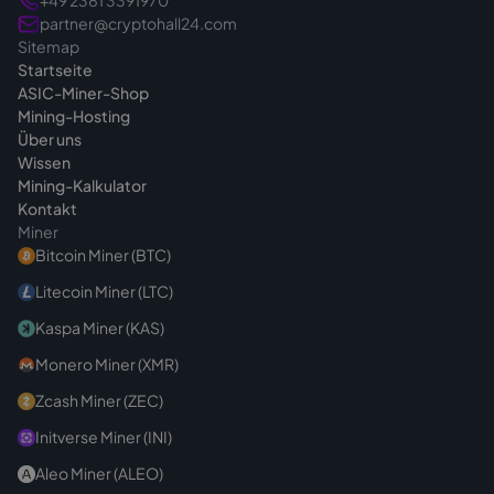
+49 2381 3391970
treffen. Bei Fragen vor dem Kauf sind wir
partner@cryptohall24.com
Sitemap
jederzeit
erreichbar
.
Startseite
ASIC-Miner-Shop
Mining-Hosting
Über uns
Wissen
Mining-Kalkulator
Kontakt
Miner
Bitcoin Miner (BTC)
Litecoin Miner (LTC)
Kaspa Miner (KAS)
Monero Miner (XMR)
Zcash Miner (ZEC)
Initverse Miner (INI)
Aleo Miner (ALEO)