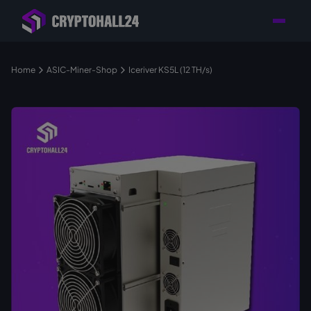
Händler mit Standort
Individuelle Beratung für
Persönlicher
in Deutschland
Ihr Mining-Projekt
Ansprechpartner
Home
ASIC-Miner-Shop
Iceriver KS5L (12 TH/s)