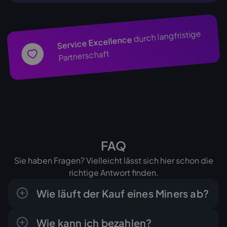
durch langfristige
Service Excellence
Partnerschaft
FAQ
Sie haben Fragen? Vielleicht lässt sich hier schon die
richtige Antwort finden.
Wie läuft der Kauf eines Miners ab?
Der Ablauf ist klar und in wenigen Schritten
Wie kann ich bezahlen?
erledigt: Sie fragen das gewünschte Gerät