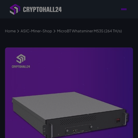
Händler mit Standort
Individuelle Beratung für
Persönlicher
in Deutschland
Ihr Mining-Projekt
Ansprechpartner
Home
ASIC-Miner-Shop
MicroBT Whatsminer M53S (264 TH/s)