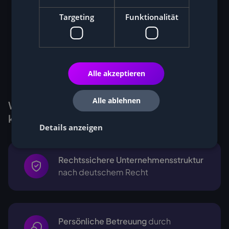
Targeting
Funktionalität
Alle akzeptieren
Alle ablehnen
Warum Kunden Miner bei Cryptohall24
kaufen
Details anzeigen
Rechtssichere Unternehmensstruktur
nach deutschem Recht
Persönliche Betreuung
durch