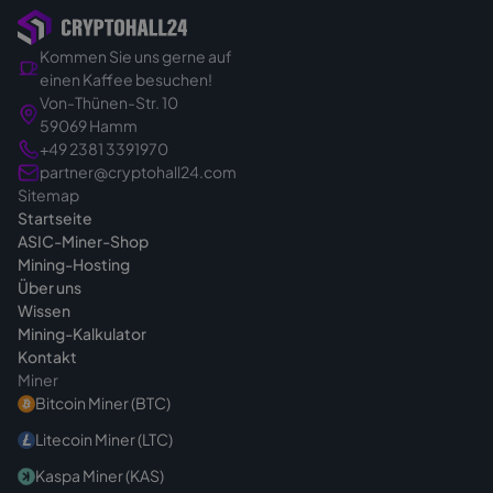
Bestellung.
Kommen Sie uns gerne auf
Sie kaufen also gezielt und verbindlich.
einen Kaffee besuchen!
Genau deshalb klären wir vor dem Angebot in
Von-Thünen-Str. 10
Ruhe das passende Gerät für Ihr Vorhaben -
59069 Hamm
damit Sie von Anfang an die richtige Wahl
+49 2381 3391970
treffen. Bei Fragen vor dem Kauf sind wir
partner@cryptohall24.com
Sitemap
jederzeit
erreichbar
.
Startseite
ASIC-Miner-Shop
Mining-Hosting
Über uns
Wissen
Mining-Kalkulator
Kontakt
Miner
Bitcoin Miner (BTC)
Litecoin Miner (LTC)
Kaspa Miner (KAS)