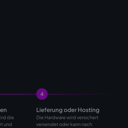
4
gen
Lieferung oder Hosting
ird die
Die Hardware wird versichert
rt und
versendet oder kann nach