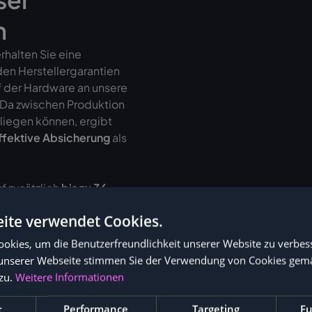
n
halten Sie eine
den Herstellergarantien
f der Hardware an unsere
. Da zwischen Produktion
liegen können, ergibt
ffektive Absicherung
als
f zusätzlich
bis zu 36
ite verwendet Cookies.
okies, um die Benutzerfreundlichkeit unserer Website zu verbes
unserer Webseite stimmen Sie der Verwendung von Cookies gem
zu.
Weitere Informationen
t
Performance
Targeting
Fu