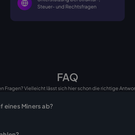
Steuer- und Rechtsfragen
FAQ
n Fragen? Vielleicht lässt sich hier schon die richtige Antwor
uf eines Miners ab?
d in wenigen Schritten erledigt: Sie fragen das gewünschte G
ebot mit Endpreis, und sobald Sie es annehmen, stellen wir 
zahlen?