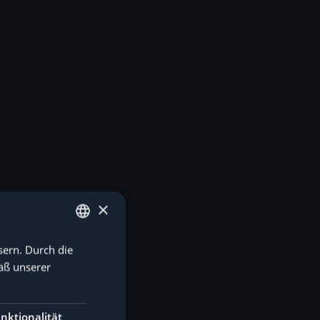
×
sern. Durch die
GERMAN
äß unserer
ENGLISH
nktionalität