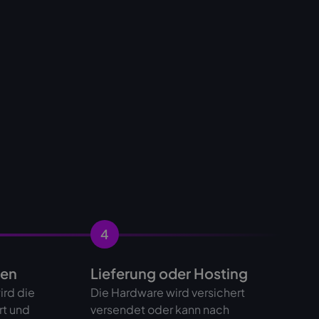
4
gen
Lieferung oder Hosting
ird die
Die Hardware wird versichert
rt und
versendet oder kann nach