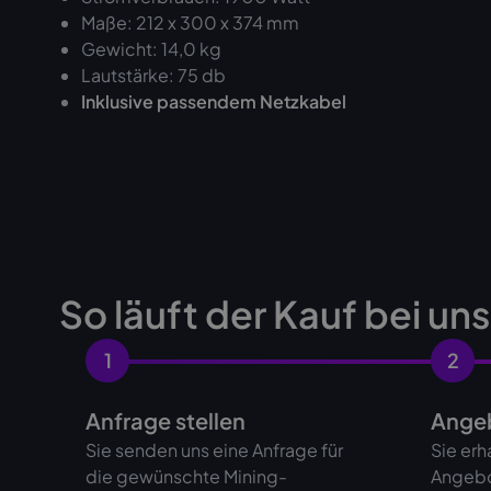
Maße: 212 x 300 x 374 mm
Gewicht: 14,0 kg
Lautstärke: 75 db
Inklusive passendem Netzkabel
So läuft der Kauf bei un
1
2
Anfrage stellen
Angeb
Sie senden uns eine Anfrage für
Sie erh
die gewünschte Mining-
Angebo