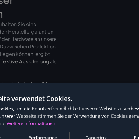
n
halten Sie eine
den Herstellergarantien
f der Hardware an unsere
. Da zwischen Produktion
liegen können, ergibt
ffektive Absicherung
als
f zusätzlich
bis zu 36
ite verwendet Cookies.
okies, um die Benutzerfreundlichkeit unserer Website zu verbes
unserer Webseite stimmen Sie der Verwendung von Cookies gem
zu.
Weitere Informationen
t
Performance
Targeting
Fu