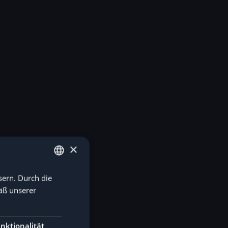
×
sern. Durch die
GERMAN
äß unserer
ENGLISH
nktionalität