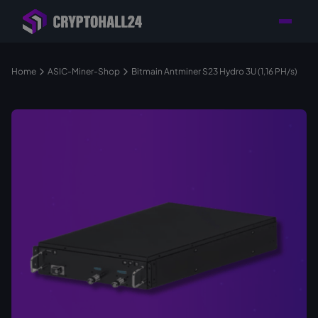
Händler mit Standort
Individuelle Beratung für
Persönlicher
in Deutschland
Ihr Mining-Projekt
Ansprechpartner
Home
ASIC-Miner-Shop
Bitmain Antminer S23 Hydro 3U (1,16 PH/s)