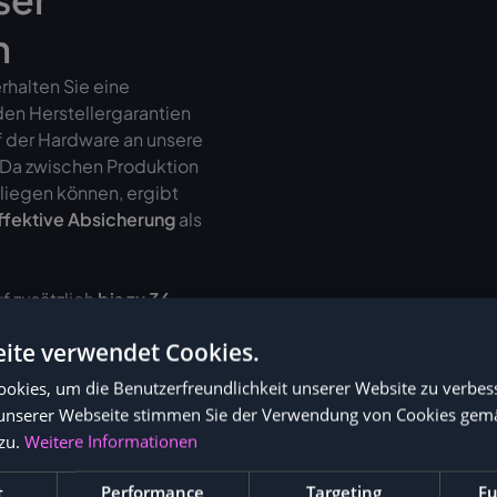
n
halten Sie eine
den Herstellergarantien
f der Hardware an unsere
. Da zwischen Produktion
liegen können, ergibt
ffektive Absicherung
als
f zusätzlich
bis zu 36
ite verwendet Cookies.
okies, um die Benutzerfreundlichkeit unserer Website zu verbes
unserer Webseite stimmen Sie der Verwendung von Cookies gem
zu.
Weitere Informationen
t
Performance
Targeting
Fu