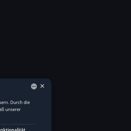
×
sern. Durch die
GERMAN
äß unserer
ENGLISH
nktionalität