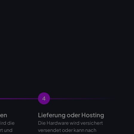
4
gen
Lieferung oder Hosting
ird die
Die Hardware wird versichert
rt und
versendet oder kann nach