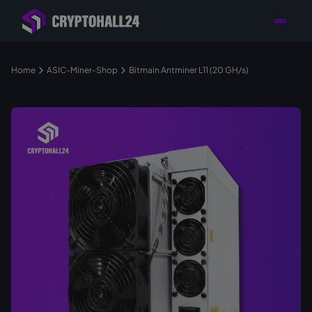
Händler mit Standort
Individuelle Beratung für
Persönlicher
in Deutschland
Ihr Mining-Projekt
Ansprechpartner
Home
ASIC-Miner-Shop
Bitmain Antminer L11 (20 GH/s)