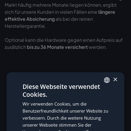
Markt häufig mehrere Monate liegen können, ergibt
sich für unsere Kunden in vielen Fällen eine
längere
effektive Absicherung
als bei der reinen
Herstellergarantie.
Optional kann die Hardware gegen einen Aufpreis auf
zusätzlich
bis zu 36 Monate versichert
werden.
×
Diese Webseite verwendet
Cookies.
GERMAN
Wir verwenden Cookies, um die
ENGLISH
Benutzerfreundlichkeit unserer Website zu
verbessern. Durch die weitere Nutzung
unserer Webseite stimmen Sie der