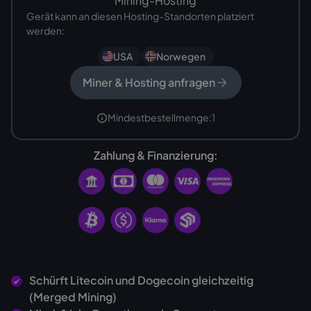
Mining-Hosting
Gerät kann an diesen Hosting-Standorten platziert
werden:
USA
Norwegen
Miner & Hosting anfragen
Mindestbestellmenge:
1
Zahlung & Finanzierung:
Schürft Litecoin und Dogecoin gleichzeitig
(Merged Mining)