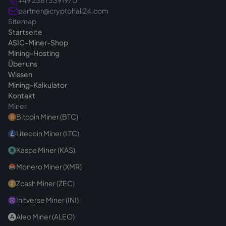
+49 2381 3391970
treffen. Bei Fragen vor dem Kauf sind wir
partner@cryptohall24.com
Sitemap
jederzeit
erreichbar
.
Startseite
ASIC-Miner-Shop
Mining-Hosting
Über uns
Wissen
Mining-Kalkulator
Kontakt
Miner
Bitcoin Miner (BTC)
Litecoin Miner (LTC)
Kaspa Miner (KAS)
Monero Miner (XMR)
Zcash Miner (ZEC)
Initverse Miner (INI)
Aleo Miner (ALEO)