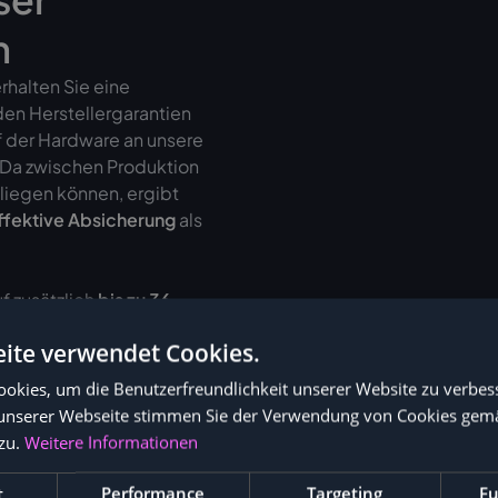
n
halten Sie eine
den Herstellergarantien
f der Hardware an unsere
. Da zwischen Produktion
liegen können, ergibt
ffektive Absicherung
als
f zusätzlich
bis zu 36
ite verwendet Cookies.
okies, um die Benutzerfreundlichkeit unserer Website zu verbes
unserer Webseite stimmen Sie der Verwendung von Cookies gem
zu.
Weitere Informationen
t
Performance
Targeting
Fu