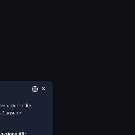
×
sern. Durch die
GERMAN
äß unserer
ENGLISH
nktionalität