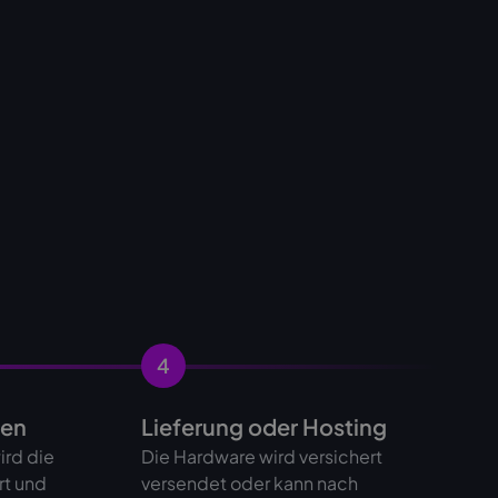
4
gen
Lieferung oder Hosting
ird die
Die Hardware wird versichert
rt und
versendet oder kann nach