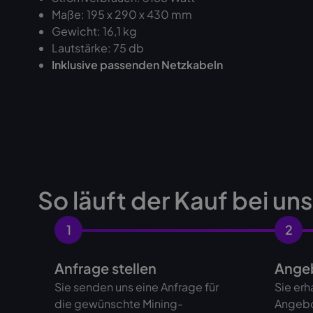
Maße: 195 x 290 x 430 mm
Gewicht: 16,1 kg
Lautstärke: 75 db
‍Inklusive passenden Netzkabeln
So läuft der Kauf bei un
1
2
Anfrage stellen
Angeb
Sie senden uns eine Anfrage für
Sie erh
die gewünschte Mining-
Angebo