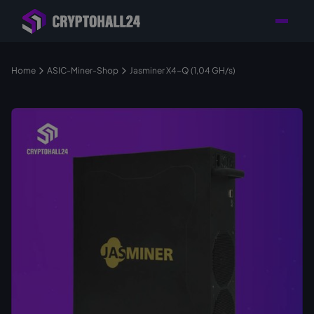
Händler mit Standort
Individuelle Beratung für
Persönlicher
in Deutschland
Ihr Mining-Projekt
Ansprechpartner
Home
ASIC-Miner-Shop
Jasminer X4-Q (1,04 GH/s)