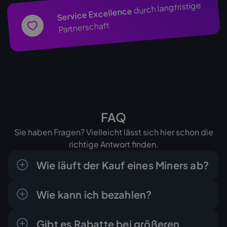
durch langfristige
Service Excellence
Partnerschaft
FAQ
Sie haben Fragen? Vielleicht lässt sich hier schon die
richtige Antwort finden.
Wie läuft der Kauf eines Miners ab?
Der Ablauf ist klar und in wenigen Schritten
Wie kann ich bezahlen?
erledigt: Sie fragen das gewünschte Gerät
an, Sie erhalten von uns ein schriftliches
Sie zahlen bequem per Überweisung in Euro,
Angebot mit Endpreis, und sobald Sie es
Gibt es Rabatte bei größeren