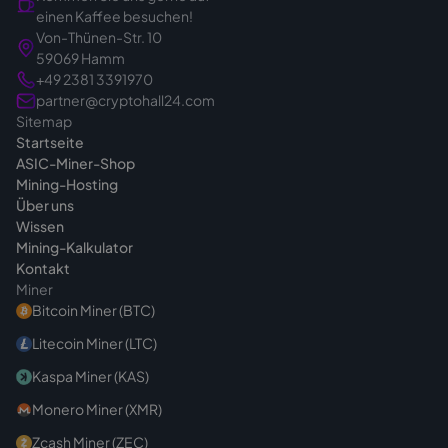
Sie kaufen also gezielt und verbindlich.
einen Kaffee besuchen!
Genau deshalb klären wir vor dem Angebot in
Von-Thünen-Str. 10
Ruhe das passende Gerät für Ihr Vorhaben -
59069 Hamm
damit Sie von Anfang an die richtige Wahl
+49 2381 3391970
treffen. Bei Fragen vor dem Kauf sind wir
partner@cryptohall24.com
Sitemap
jederzeit
erreichbar
.
Startseite
ASIC-Miner-Shop
Mining-Hosting
Über uns
Wissen
Mining-Kalkulator
Kontakt
Miner
Bitcoin Miner (BTC)
Litecoin Miner (LTC)
Kaspa Miner (KAS)
Monero Miner (XMR)
Zcash Miner (ZEC)