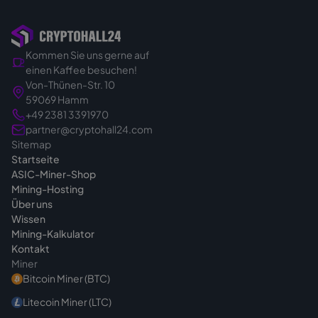
Hosting-Seite
.
importieren wir die Hardware eigens für Ihre
Bestellung.
Kommen Sie uns gerne auf
Sie kaufen also gezielt und verbindlich.
einen Kaffee besuchen!
Genau deshalb klären wir vor dem Angebot in
Von-Thünen-Str. 10
Ruhe das passende Gerät für Ihr Vorhaben -
59069 Hamm
damit Sie von Anfang an die richtige Wahl
+49 2381 3391970
treffen. Bei Fragen vor dem Kauf sind wir
partner@cryptohall24.com
Sitemap
jederzeit
erreichbar
.
Startseite
ASIC-Miner-Shop
Mining-Hosting
Über uns
Wissen
Mining-Kalkulator
Kontakt
Miner
Bitcoin Miner (BTC)
Litecoin Miner (LTC)