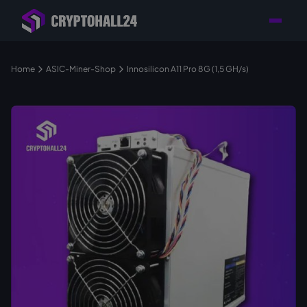
Händler mit Standort
Individuelle Beratung für
Persönlicher
in Deutschland
Ihr Mining-Projekt
Ansprechpartner
Home
ASIC-Miner-Shop
Innosilicon A11 Pro 8G (1,5 GH/s)