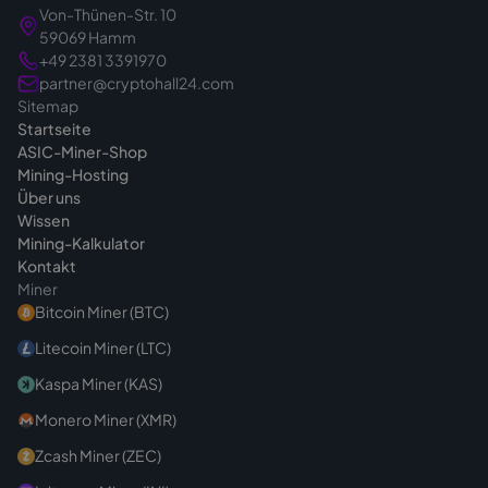
Genau deshalb klären wir vor dem Angebot in
Von-Thünen-Str. 10
Ruhe das passende Gerät für Ihr Vorhaben -
59069 Hamm
damit Sie von Anfang an die richtige Wahl
+49 2381 3391970
treffen. Bei Fragen vor dem Kauf sind wir
partner@cryptohall24.com
Sitemap
jederzeit
erreichbar
.
Startseite
ASIC-Miner-Shop
Mining-Hosting
Über uns
Wissen
Mining-Kalkulator
Kontakt
Miner
Bitcoin Miner (BTC)
Litecoin Miner (LTC)
Kaspa Miner (KAS)
Monero Miner (XMR)
Zcash Miner (ZEC)