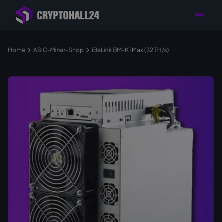
Händler mit Standort
Individuelle Beratung für
Persönlicher
in Deutschland
Ihr Mining-Projekt
Ansprechpartner
Home
ASIC-Miner-Shop
iBeLink BM-K1 Max (32 TH/s)