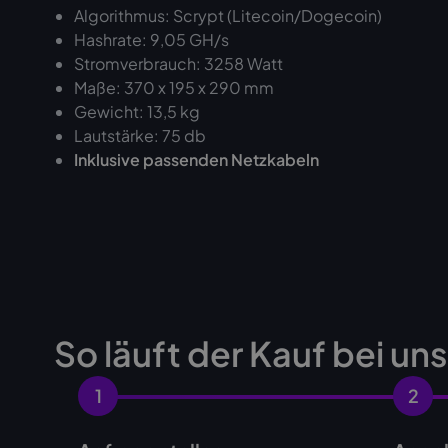
Algorithmus: Scrypt (Litecoin/Dogecoin)
Hashrate: 9,05 GH/s
Stromverbrauch: 3258 Watt
Maße: 370 x 195 x 290 mm
Gewicht: 13,5 kg
Lautstärke: 75 db
Inklusive passenden Netzkabeln
So läuft der Kauf bei un
1
2