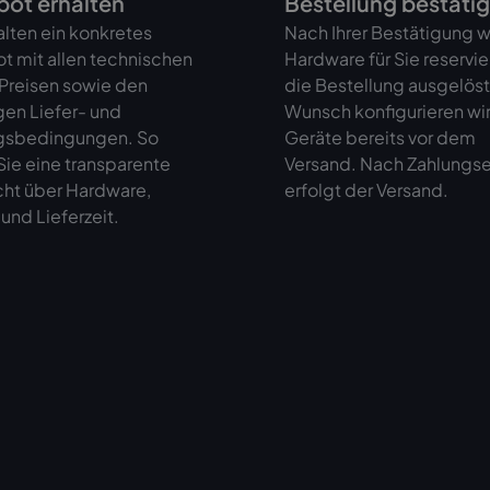
ot erhalten
Bestellung bestäti
alten ein konkretes
Nach Ihrer Bestätigung w
t mit allen technischen
Hardware für Sie reservie
 Preisen sowie den
die Bestellung ausgelöst
gen Liefer- und
Wunsch konfigurieren wir
gsbedingungen. So
Geräte bereits vor dem
ie eine transparente
Versand. Nach Zahlungs
cht über Hardware,
erfolgt der Versand.
und Lieferzeit.