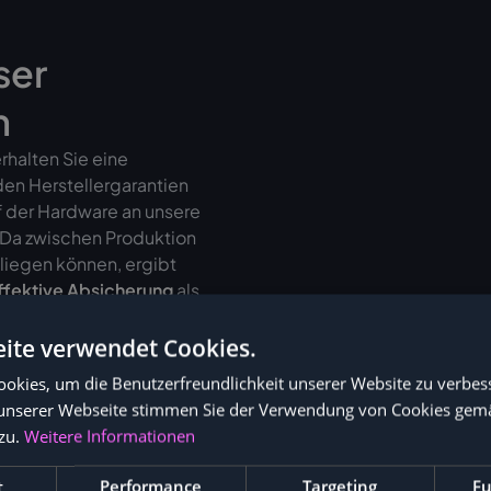
ser
n
halten Sie eine
den Herstellergarantien
f der Hardware an unsere
. Da zwischen Produktion
liegen können, ergibt
ffektive Absicherung
als
ite verwendet Cookies.
f zusätzlich
bis zu 36
okies, um die Benutzerfreundlichkeit unserer Website zu verbes
unserer Webseite stimmen Sie der Verwendung von Cookies gem
zu.
Weitere Informationen
t
Performance
Targeting
Fu