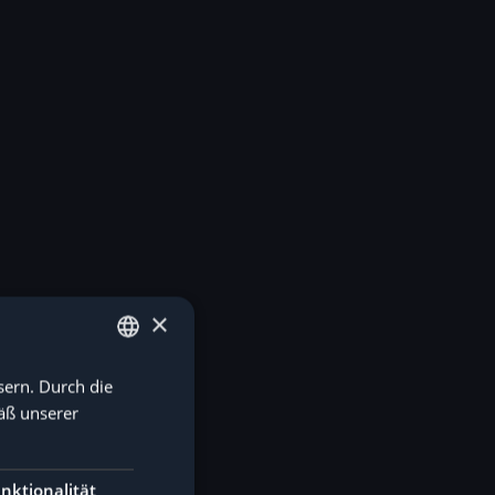
×
sern. Durch die
GERMAN
äß unserer
ENGLISH
nktionalität