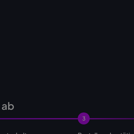
s ab
3