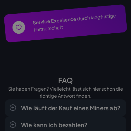
durch langfristige
Service Excellence
Partnerschaft
FAQ
Sie haben Fragen? Vielleicht lässt sich hier schon die
richtige Antwort finden.
Wie läuft der Kauf eines Miners ab?
Der Ablauf ist klar und in wenigen Schritten
Wie kann ich bezahlen?
erledigt: Sie fragen das gewünschte Gerät