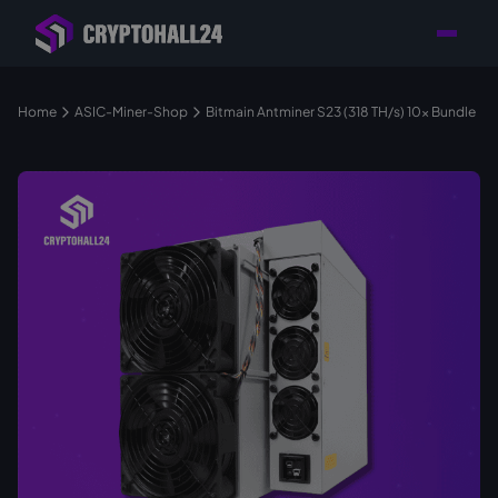
Händler mit Standort
Individuelle Beratung für
Persönlicher
in Deutschland
Ihr Mining-Projekt
Ansprechpartner
Home
ASIC-Miner-Shop
Bitmain Antminer S23 (318 TH/s) 10x Bundle