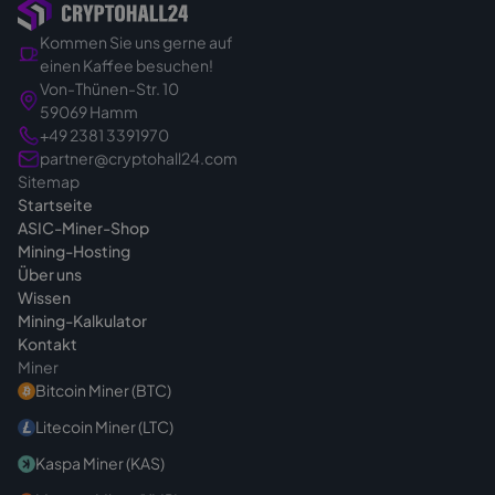
Kommen Sie uns gerne auf
Sie kaufen also gezielt und verbindlich.
einen Kaffee besuchen!
Genau deshalb klären wir vor dem Angebot in
Von-Thünen-Str. 10
Ruhe das passende Gerät für Ihr Vorhaben -
59069 Hamm
damit Sie von Anfang an die richtige Wahl
+49 2381 3391970
treffen. Bei Fragen vor dem Kauf sind wir
partner@cryptohall24.com
Sitemap
jederzeit
erreichbar
.
Startseite
ASIC-Miner-Shop
Mining-Hosting
Über uns
Wissen
Mining-Kalkulator
Kontakt
Miner
Bitcoin Miner (BTC)
Litecoin Miner (LTC)
Kaspa Miner (KAS)