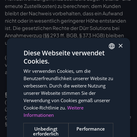
erneute Zustellkosten) zu berechnen; dem Kunden
bleibt der Nachweis vorbehalten, dass ein Aufwand
nicht oder in wesentlich geringerer Höhe entstanden
ist. Die gesetzlichen Rechte der Dürr Solutions bei
Annahmeverzug (§§ 293 ff. BGB, § 373 HGB) bleiben
unberührt.
×
Diese Webseite verwendet
(5) Lieferung und Leistungsbeginn erfolgen erst nach
Cookies.
GERMAN
vollständigem Zahlungseingang, soweit nicht
Wir verwenden Cookies, um die
ausdrücklich etwas anderes vereinbart ist.
ENGLISH
Benutzerfreundlichkeit unserer Website zu
verbessern. Durch die weitere Nutzung
unserer Webseite stimmen Sie der
§ 7 Allgemeine Gewährleistung
Verwendung von Cookies gemäß unserer
(1) Für Sach- und Rechtsmängel der gelieferten Artikel
Cookie-Richtlinie zu.
Weitere
übernimmt die Dürr Solutions die Haftung gemäß den
Informationen
geltenden gesetzlichen Bestimmungen, insbesondere
§§ 434 ff. BGB.
Unbedingt
Performance
erforderlich