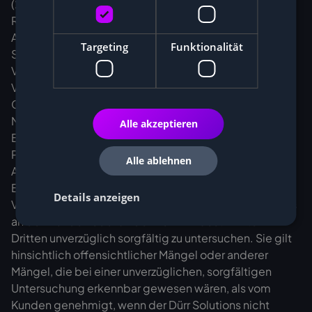
(2) Ansprüche des Kunden wegen Sach- und
Rechtsmängeln verjähren in zwölf (12) Monaten ab
Ablieferung der Ware. Diese Verkürzung gilt nicht für
Targeting
Funktionalität
Schadensersatzansprüche des Kunden, in Fällen des
Vorsatzes oder der groben Fahrlässigkeit, bei der
Verletzung des Lebens, des Körpers oder der
Gesundheit, bei arglistigem Verschweigen eines
Mangels, bei Übernahme einer
Alle akzeptieren
Beschaffenheitsgarantie, für Ansprüche nach dem
Produkthaftungsgesetz sowie in den Fällen des § 438
Alle ablehnen
Abs. 1 Nr. 2 BGB und des Lieferantenregresses (§ 445b
BGB); insoweit gelten die gesetzlichen
Details anzeigen
Verjährungsfristen. Die Ware ist im Falle eines Versands
an den Kunden oder an den von ihm bestimmten
Dritten unverzüglich sorgfältig zu untersuchen. Sie gilt
hinsichtlich offensichtlicher Mängel oder anderer
Mängel, die bei einer unverzüglichen, sorgfältigen
Untersuchung erkennbar gewesen wären, als vom
Kunden genehmigt, wenn der Dürr Solutions nicht