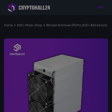
Händler mit Standort
Individuelle Beratung für
Persönlicher
in Deutschland
Ihr Mining-Projekt
Ansprechpartner
Home
ASIC-Miner-Shop
Bitmain Antminer Z15 Pro (820-860 kSol/s)