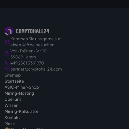
Für viele ist das der wirtschaftlichste Weg.
Widerrufsrecht gibt es im B2B-Geschäft
Wie das Hosting abläuft, lesen Sie auf unserer
daher nicht; zudem beschaffen und
Hosting-Seite
.
importieren wir die Hardware eigens für Ihre
Bestellung.
Kommen Sie uns gerne auf
Sie kaufen also gezielt und verbindlich.
einen Kaffee besuchen!
Genau deshalb klären wir vor dem Angebot in
Von-Thünen-Str. 10
Ruhe das passende Gerät für Ihr Vorhaben -
59069 Hamm
damit Sie von Anfang an die richtige Wahl
+49 2381 3391970
treffen. Bei Fragen vor dem Kauf sind wir
partner@cryptohall24.com
Sitemap
jederzeit
erreichbar
.
Startseite
ASIC-Miner-Shop
Mining-Hosting
Über uns
Wissen
Mining-Kalkulator
Kontakt
Miner