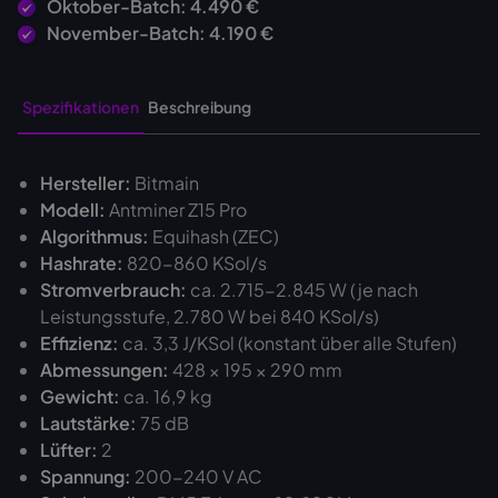
Oktober-Batch: 4.490 €
November-Batch: 4.190 €
Spezifikationen
Beschreibung
Hersteller:
Bitmain
Modell:
Antminer Z15 Pro
Algorithmus:
Equihash (ZEC)
Hashrate:
820-860 KSol/s
Stromverbrauch:
ca. 2.715-2.845 W (je nach
Leistungsstufe, 2.780 W bei 840 KSol/s)
Effizienz:
ca. 3,3 J/KSol (konstant über alle Stufen)
Abmessungen:
428 × 195 × 290 mm
Gewicht:
ca. 16,9 kg
Lautstärke:
75 dB
Lüfter:
2
Spannung:
200-240 V AC